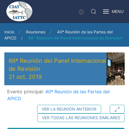
MENU
Inicio
Reuniones
40ª Reunión de las Partes del
APICD
66ª Reunión del Panel Internacional de Revisión
66ª Reunión del Panel Internacional
de Revisión
21 oct. 2019
Evento principal:
40ª Reunión de las Partes del
APICD
VER LA REUNIÓN ANTERIOR
VER TODAS LAS REUNIONES SIMILARES