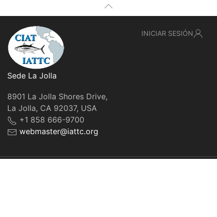
INICIAR SESIÓN
Sede La Jolla
8901 La Jolla Shores Drive,
La Jolla, CA 92037, USA
+1 858 666-9700
webmaster@iattc.org
© IATTC, 2022-2026