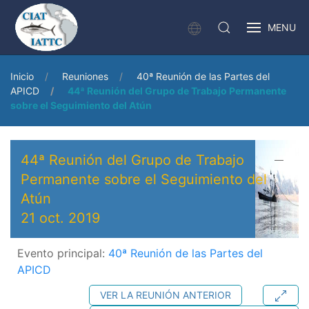
MENU
Inicio
Reuniones
40ª Reunión de las Partes del
APICD
44ª Reunión del Grupo de Trabajo Permanente
sobre el Seguimiento del Atún
44ª Reunión del Grupo de Trabajo
Permanente sobre el Seguimiento del
Atún
21 oct. 2019
Evento principal:
40ª Reunión de las Partes del
APICD
VER LA REUNIÓN ANTERIOR