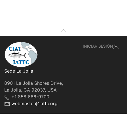
INICIAR SESIÓN
Sede La Jolla
8901 La Jolla Shores Drive,
La Jolla, CA 92037, USA
+1 858 666-9700
webmaster@iattc.org