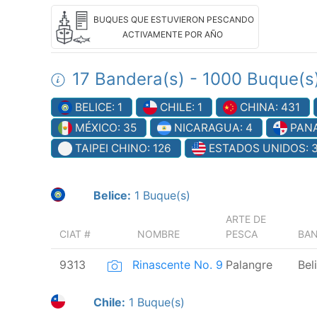
BUQUES QUE ESTUVIERON PESCANDO
ACTIVAMENTE POR AÑO
17 Bandera(s) - 1000 Buque(s
BELICE: 1
CHILE: 1
CHINA: 431
MÉXICO: 35
NICARAGUA: 4
PANA
TAIPEI CHINO: 126
ESTADOS UNIDOS: 
Belice:
1 Buque(s)
ARTE DE
CIAT #
NOMBRE
PESCA
BA
9313
Rinascente No. 9
Palangre
Bel
Chile:
1 Buque(s)