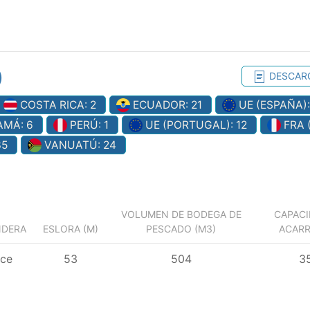
)
DESCARG
COSTA RICA: 2
ECUADOR: 21
UE (ESPAÑA)
MÁ: 6
PERÚ: 1
UE (PORTUGAL): 12
FRA 
35
VANUATÚ: 24
VOLUMEN DE BODEGA DE
CAPACI
NDERA
ESLORA (M)
PESCADO (M3)
ACARR
ice
53
504
3