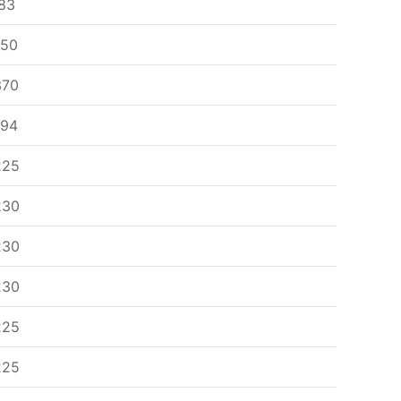
83
150
370
194
225
230
230
230
225
225