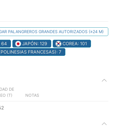
AR PALANGREROS GRANDES AUTORIZADOS (≥24 M)
: 64
JAPÓN: 129
COREA: 101
(POLINESIAS FRANCESAS): 7
DAD DE
EO (T)
NOTAS
52