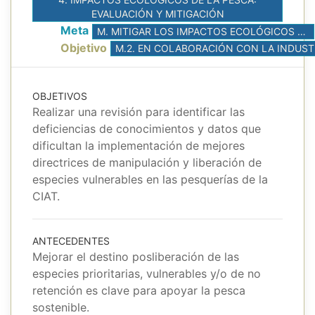
EVALUACIÓN Y MITIGACIÓN
Meta
M. MITIGAR LOS IMPACTOS ECOLÓGICOS DE LAS PESQUERÍAS ATUNERAS
Objetivo
M.2. EN COLABO
OBJETIVOS
Realizar una revisión para identificar las
deficiencias de conocimientos y datos que
dificultan la implementación de mejores
directrices de manipulación y liberación de
especies vulnerables en las pesquerías de la
CIAT.
ANTECEDENTES
Mejorar el destino posliberación de las
especies prioritarias, vulnerables y/o de no
retención es clave para apoyar la pesca
sostenible.