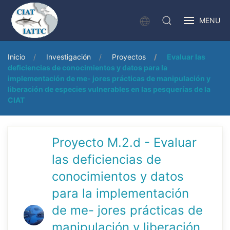
MENU
Inicio
Investigación
Proyectos
Evaluar las
deficiencias de conocimientos y datos para la
implementación de me- jores prácticas de manipulación y
liberación de especies vulnerables en las pesquerías de la
CIAT
Proyecto M.2.d - Evaluar
las deficiencias de
conocimientos y datos
para la implementación
de me- jores prácticas de
manipulación y liberación