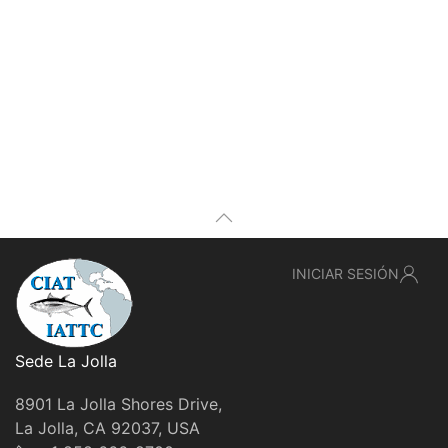
INICIAR SESIÓN
Sede La Jolla
8901 La Jolla Shores Drive,
La Jolla, CA 92037, USA