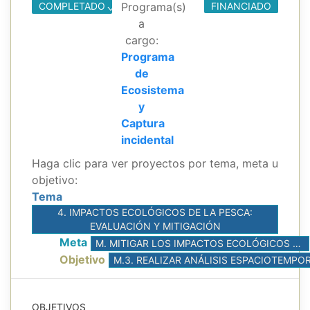
COMPLETADO
Programa(s)
FINANCIADO
a
cargo:
Programa
de
Ecosistema
y
Captura
incidental
Haga clic para ver proyectos por tema, meta u
objetivo:
Tema
4. IMPACTOS ECOLÓGICOS DE LA PESCA:
EVALUACIÓN Y MITIGACIÓN
Meta
M. MITIGAR LOS IMPACTOS ECOLÓGICOS DE LAS PESQUERÍAS ATUNERAS
Objetivo
OBJETIVOS