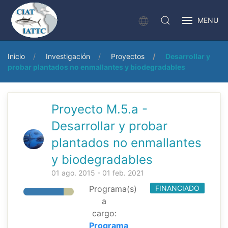
MENU
Inicio
Investigación
Proyectos
Desarrollar y
probar plantados no enmallantes y biodegradables
Proyecto M.5.a -
Desarrollar y probar
plantados no enmallantes
y biodegradables
01 ago. 2015 - 01 feb. 2021
Programa(s)
FINANCIADO
a
cargo:
Programa