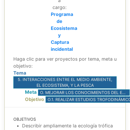
a
cargo:
Programa
de
Ecosistema
y
Captura
incidental
Haga clic para ver proyectos por tema, meta u
objetivo:
Tema
5. INTERACCIONES ENTRE EL MEDIO AMBIENTE,
EL ECOSISTEMA, Y LA PESCA
Meta
O. MEJORAR LOS CONOCIMIENTOS DEL ECOSISTEMA DEL OPO
Objetivo
OBJETIVOS
Describir ampliamente la ecología trófica