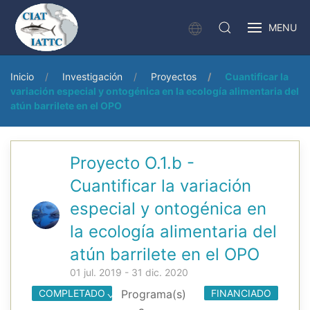
MENU
Inicio
Investigación
Proyectos
Cuantificar la
variación especial y ontogénica en la ecología alimentaria del
atún barrilete en el OPO
Proyecto O.1.b -
Cuantificar la variación
especial y ontogénica en
la ecología alimentaria del
atún barrilete en el OPO
01 jul. 2019 - 31 dic. 2020
COMPLETADO
Programa(s)
FINANCIADO