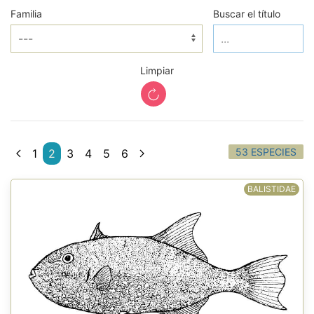
Familia
Buscar el título
Limpiar
53 ESPECIES
1
2
3
4
5
6
BALISTIDAE