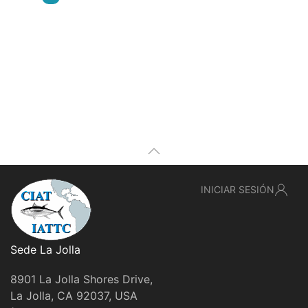
INICIAR SESIÓN
Sede La Jolla
8901 La Jolla Shores Drive,
La Jolla, CA 92037, USA