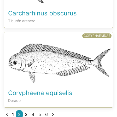
Carcharhinus obscurus
Tiburón arenero
CORYPHAENIDAE
Coryphaena equiselis
Dorado
1
2
3
4
5
6