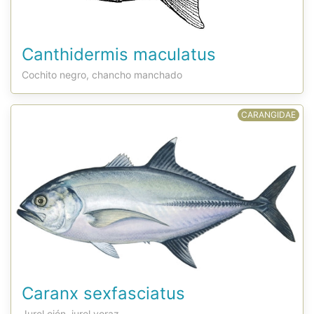
Canthidermis maculatus
Cochito negro, chancho manchado
CARANGIDAE
Caranx sexfasciatus
Jurel ojón, jurel voraz