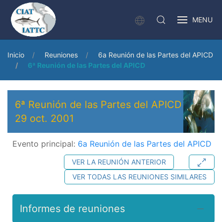
MENU
Inicio
Reuniones
6a Reunión de las Partes del APICD
6ª Reunión de las Partes del APICD
6ª Reunión de las Partes del APICD
29 oct. 2001
Evento principal:
6a Reunión de las Partes del APICD
VER LA REUNIÓN ANTERIOR
VER TODAS LAS REUNIONES SIMILARES
Informes de reuniones