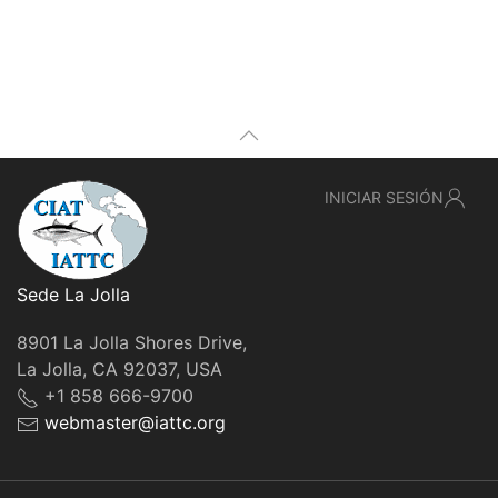
INICIAR SESIÓN
Sede La Jolla
8901 La Jolla Shores Drive,
La Jolla, CA 92037, USA
+1 858 666-9700
webmaster@iattc.org