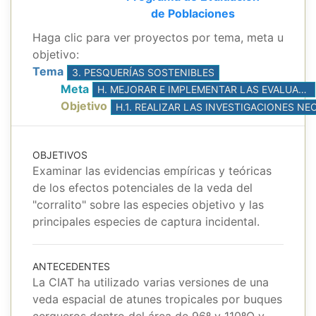
de Poblaciones
Haga clic para ver proyectos por tema, meta u
objetivo:
Tema
3. PESQUERÍAS SOSTENIBLES
Meta
H. MEJORAR E IMPLEMENTAR LAS EVALUACIONES DE POBLACIONES, CON BASE EN LA MEJOR CIENCIA DISPONIBLE
Objetivo
OBJETIVOS
Examinar las evidencias empíricas y teóricas
de los efectos potenciales de la veda del
"corralito" sobre las especies objetivo y las
principales especies de captura incidental.
ANTECEDENTES
La CIAT ha utilizado varias versiones de una
veda espacial de atunes tropicales por buques
cerqueros dentro del área de 96º y 110ºO y