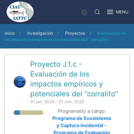
MENU
Inicio
Investigación
Proyectos
Evaluación de
los impactos empíricos y potenciales del “corralito”
Proyecto J.1.c -
Evaluación de los
impactos empíricos y
potenciales del “corralito”
01 jun. 2024 - 01 nov. 2025
Programa(s) a cargo:
Programa de Ecosistema
y Captura incidental
-
Programa de Evaluación