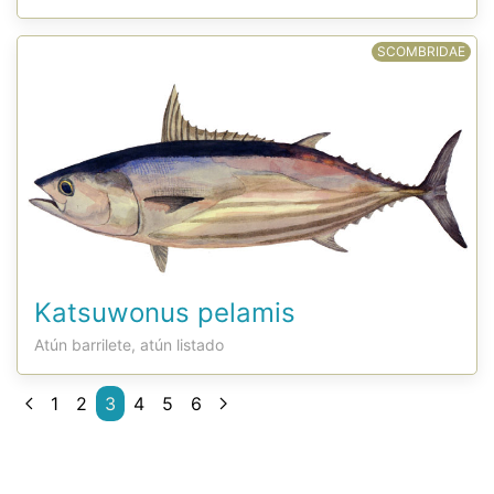
SCOMBRIDAE
Katsuwonus pelamis
Atún barrilete, atún listado
1
2
3
4
5
6