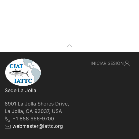
INICIAR SESIÓN
Sede La Jolla
8901 La Jolla Shores Drive,
La Jolla, CA 92037, USA
+1 858 666-9700
webmaster@iattc.org