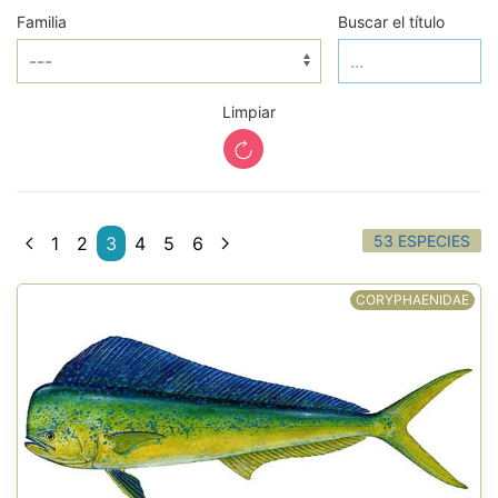
Familia
Buscar el título
Limpiar
53 ESPECIES
1
2
3
4
5
6
CORYPHAENIDAE