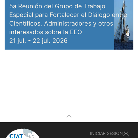
5a Reunión del Grupo de Trabajo
Especial para Fortalecer el Diálogo entre
Científicos, Administradores y otros
interesados sobre la EEO
21 jul.
-
22 jul. 2026
INICIAR SESIÓN