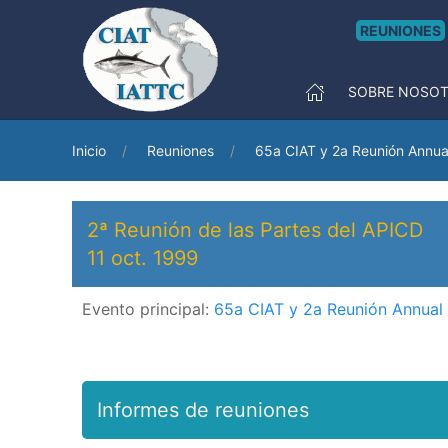
REUNIONES
SOBRE NOSO
Inicio
Reuniones
65a CIAT y 2a Reunión Annua
2ª Reunión de las Partes del APICD
11 oct. 1999
Evento principal:
65a CIAT y 2a Reunión Annual
Informes de reuniones