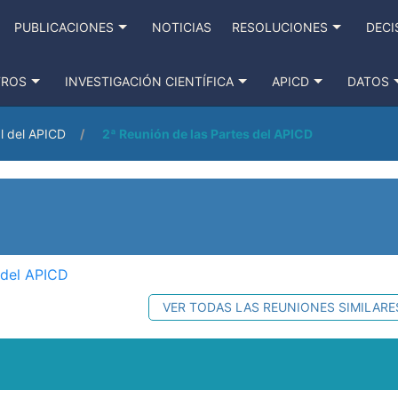
PUBLICACIONES
NOTICIAS
RESOLUCIONES
DECI
TROS
INVESTIGACIÓN CIENTÍFICA
APICD
DATOS
l del APICD
2ª Reunión de las Partes del APICD
 del APICD
VER TODAS LAS REUNIONES SIMILARE