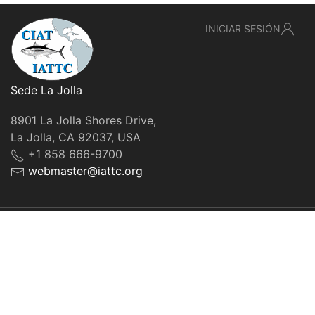
INICIAR SESIÓN
Sede La Jolla
8901 La Jolla Shores Drive,
La Jolla, CA 92037, USA
+1 858 666-9700
webmaster@iattc.org
© IATTC, 2022-2026