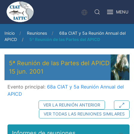
MENU
Inicio
Reuniones
68a CIAT y 5a Reunión Annual del
APICD
5ª Reunión de las Partes del APICD
5ª Reunión de las Partes del APICD
15 jun. 2001
Evento principal:
68a CIAT y 5a Reunión Annual del
APICD
VER LA REUNIÓN ANTERIOR
VER TODAS LAS REUNIONES SIMILARES
Informes de reuniones