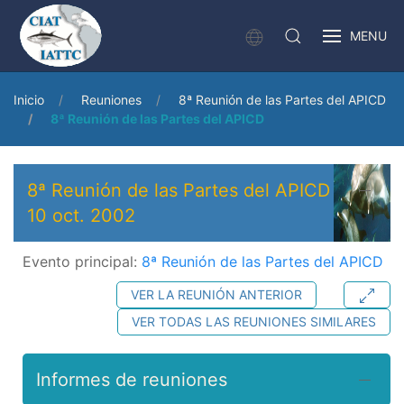
MENU
Inicio
Reuniones
8ª Reunión de las Partes del APICD
8ª Reunión de las Partes del APICD
8ª Reunión de las Partes del APICD
10 oct. 2002
Evento principal:
8ª Reunión de las Partes del APICD
VER LA REUNIÓN ANTERIOR
VER TODAS LAS REUNIONES SIMILARES
Informes de reuniones