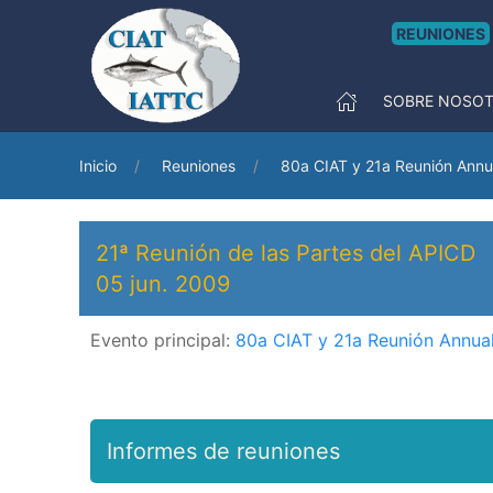
REUNIONES
SOBRE NOSO
Inicio
Reuniones
80a CIAT y 21a Reunión Annu
21ª Reunión de las Partes del APICD
05 jun. 2009
Evento principal:
80a CIAT y 21a Reunión Annua
Informes de reuniones