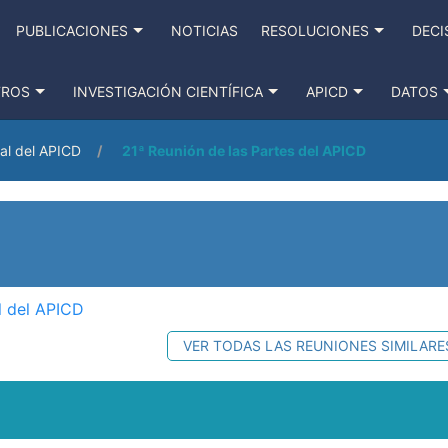
PUBLICACIONES
NOTICIAS
RESOLUCIONES
DECI
TROS
INVESTIGACIÓN CIENTÍFICA
APICD
DATOS
al del APICD
21ª Reunión de las Partes del APICD
l del APICD
VER TODAS LAS REUNIONES SIMILARE