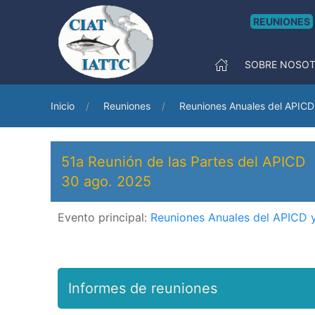
REUNIONES
SOBRE NOSO
Inicio
Reuniones
Reuniones Anuales del APICD 
51a Reunión de las Partes del APICD
30 ago. 2025
Evento principal:
Reuniones Anuales del APICD y
Informes de reuniones