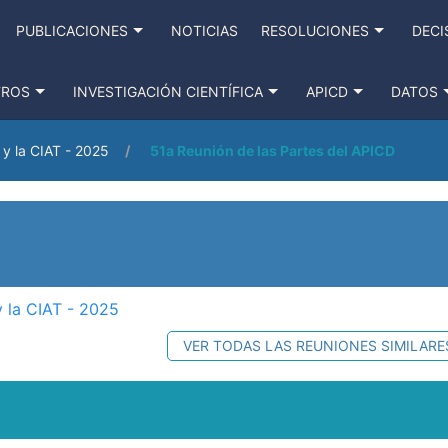
PUBLICACIONES
NOTICIAS
RESOLUCIONES
DECI
TROS
INVESTIGACIÓN CIENTÍFICA
APICD
DATOS
y la CIAT - 2025
51a Reunión de las Partes del APICD
 la CIAT - 2025
VER TODAS LAS REUNIONES SIMILARE