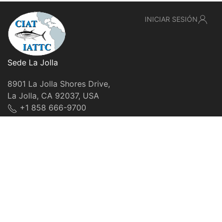
INICIAR SESIÓN
Sede La Jolla
8901 La Jolla Shores Drive,
La Jolla, CA 92037, USA
+1 858 666-9700
webmaster@iattc.org
© IATTC, 2022-2026