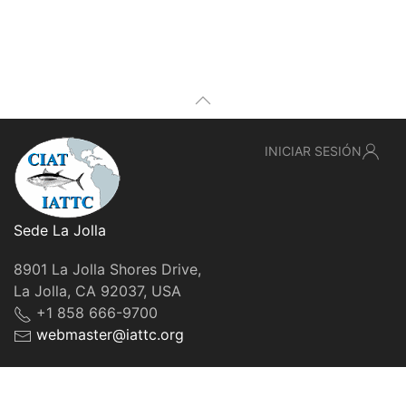
INICIAR SESIÓN
Sede La Jolla
8901 La Jolla Shores Drive,
La Jolla, CA 92037, USA
+1 858 666-9700
webmaster@iattc.org