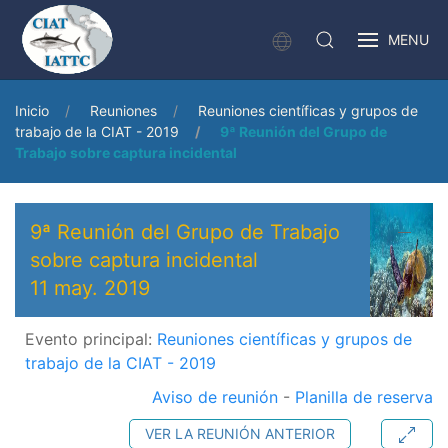
MENU
Inicio
Reuniones
Reuniones científicas y grupos de
trabajo de la CIAT - 2019
9ª Reunión del Grupo de
Trabajo sobre captura incidental
9ª Reunión del Grupo de Trabajo
sobre captura incidental
11 may. 2019
Evento principal:
Reuniones científicas y grupos de
trabajo de la CIAT - 2019
Aviso de reunión
-
Planilla de reserva
VER LA REUNIÓN ANTERIOR