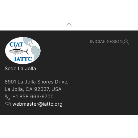
INICIAR SESIÓN
Sede La Jolla
8901 La Jolla Shores Drive,
La Jolla, CA 92037, USA
+1 858 666-9700
webmaster@iattc.org
© IATTC, 2022-2026