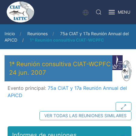
MENU
Inicio
Reuniones
75a CIAT y 17a Reunión Annual del
APICD
1ª Reunión consultiva CIAT-WCPFC
1ª Reunión consultiva CIAT-WCPFC
24 jun. 2007
Evento principal:
75a CIAT y 17a Reunión Annual del
APICD
VER TODAS LAS REUNIONES SIMILARES
Informes de reuniones