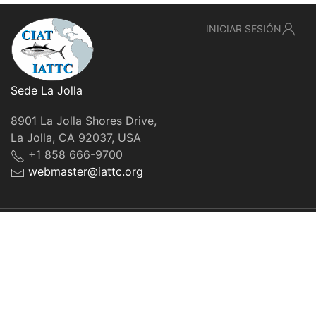
INICIAR SESIÓN
Sede La Jolla
8901 La Jolla Shores Drive,
La Jolla, CA 92037, USA
+1 858 666-9700
webmaster@iattc.org
© IATTC, 2022-2026