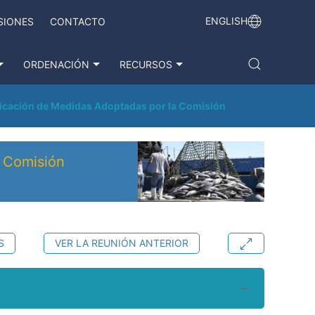
ENGLISH
SIONES
CONTACTO
ORDENACIÓN
RECURSOS
plicación de Medidas Adoptadas por la Comisión
a Comisión
S
VER LA REUNIÓN ANTERIOR