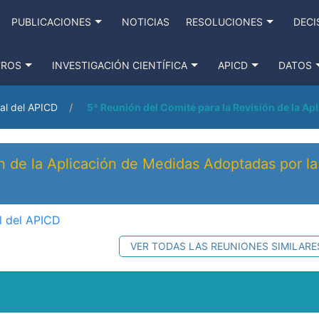
PUBLICACIONES
NOTICIAS
RESOLUCIONES
DECI
TROS
INVESTIGACIÓN CIENTÍFICA
APICD
DATOS
al del APICD
5ª Reunión del Comité para la Revisión de la A
ón de la Aplicación de Medidas Adoptadas por l
l del APICD
VER TODAS LAS REUNIONES SIMILARE