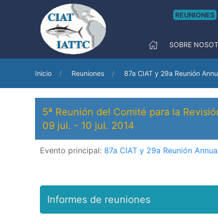
REUNIONES
SOBRE NOSO
Inicio
Reuniones
87a CIAT y 29a Reunión Annu
5ª Reunión del Comité para la Revisi
09 jul.
-
10 jul. 2014
Evento principal:
87a CIAT y 29a Reunión Annua
Informes de reuniones