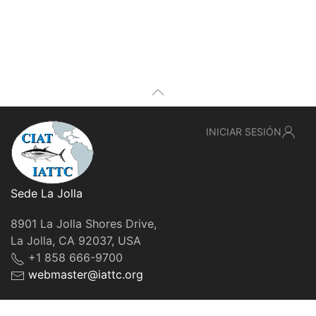
INICIAR SESIÓN
Sede La Jolla
8901 La Jolla Shores Drive,
La Jolla, CA 92037, USA
+1 858 666-9700
webmaster@iattc.org