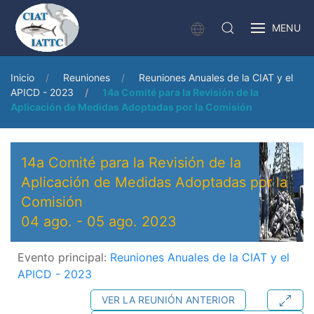
MENU
Inicio
Reuniones
Reuniones Anuales de la CIAT y el
APICD - 2023
14a Comité para la Revisión de la
Aplicación de Medidas Adoptadas por la Comisión
14a Comité para la Revisión de la
Aplicación de Medidas Adoptadas por la
Comisión
04 ago.
-
05 ago. 2023
Evento principal:
Reuniones Anuales de la CIAT y el
APICD - 2023
VER LA REUNIÓN ANTERIOR