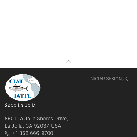
INICIAR SESIÓN
Sede La Jolla
8901 La Jolla Shores Drive,
La Jolla, CA 92037, USA
+1 858 666-9700