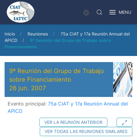
MENU
Inicio
Reuniones
75a CIAT y 17a Reunión Annual del
APICD
9ª Reunión del Grupo de Trabajo sobre
Financiamiento
9ª Reunión del Grupo de Trabajo
sobre Financiamiento
26 jun. 2007
Evento principal:
75a CIAT y 17a Reunión Annual del
APICD
VER LA REUNIÓN ANTERIOR
VER TODAS LAS REUNIONES SIMILARES