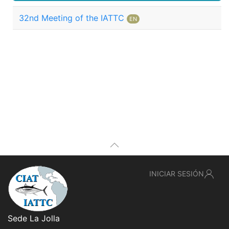
32nd Meeting of the IATTC
EN
INICIAR SESIÓN
Sede La Jolla