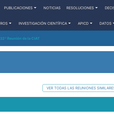
PUBLICACIONES
NOTICIAS
RESOLUCIONES
DECI
TROS
INVESTIGACIÓN CIENTÍFICA
APICD
DATOS
32ª Reunión de la CIAT
VER TODAS LAS REUNIONES SIMILARE