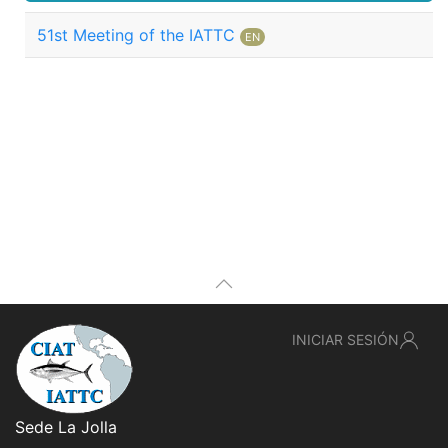
51st Meeting of the IATTC
EN
INICIAR SESIÓN
Sede La Jolla