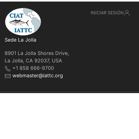
INICIAR SESIÓN
Sede La Jolla
8901 La Jolla Shores Drive,
La Jolla, CA 92037, USA
+1 858 666-9700
webmaster@iattc.org
© IATTC, 2022-2026