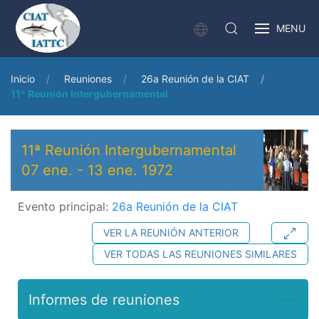
MENU
Inicio
Reuniones
26a Reunión de la CIAT
11ª Reunión Intergubernamental
11ª Reunión Intergubernamental
07 ene.
-
13 ene. 1972
Evento principal:
26a Reunión de la CIAT
VER LA REUNIÓN ANTERIOR
VER TODAS LAS REUNIONES SIMILARES
Informes de reuniones