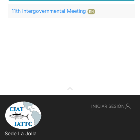
11th Intergovernmental Meeting
EN
INICIAR SESIÓN
Sede La Jolla