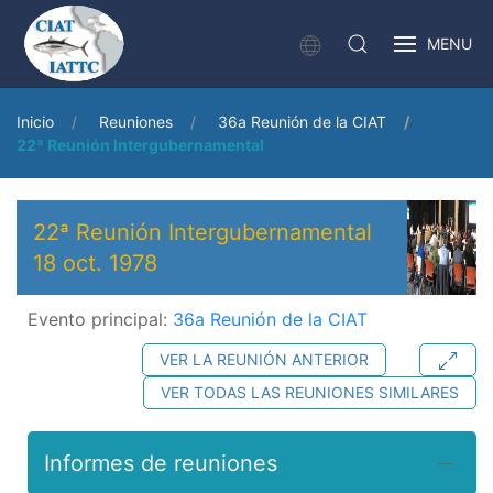
MENU
Inicio
Reuniones
36a Reunión de la CIAT
22ª Reunión Intergubernamental
22ª Reunión Intergubernamental
18 oct. 1978
Evento principal:
36a Reunión de la CIAT
VER LA REUNIÓN ANTERIOR
VER TODAS LAS REUNIONES SIMILARES
Informes de reuniones