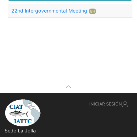
22nd Intergovernmental Meeting
EN
INICIAR SESIÓN
Sede La Jolla