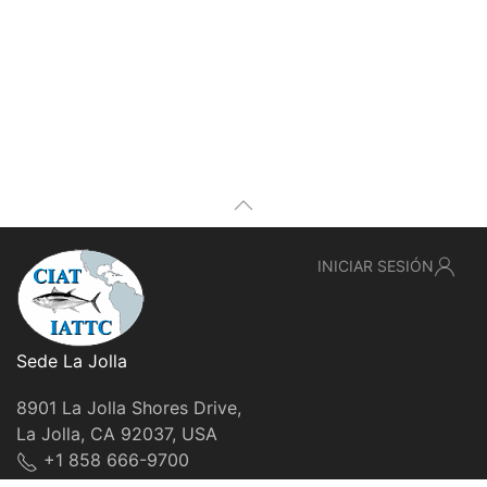
INICIAR SESIÓN
Sede La Jolla
8901 La Jolla Shores Drive,
La Jolla, CA 92037, USA
+1 858 666-9700
webmaster@iattc.org