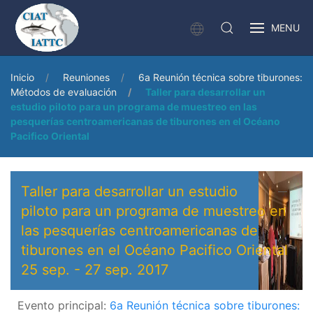
MENU
Inicio
Reuniones
6a Reunión técnica sobre tiburones:
Métodos de evaluación
Taller para desarrollar un
estudio piloto para un programa de muestreo en las
pesquerías centroamericanas de tiburones en el Océano
Pacifico Oriental
Taller para desarrollar un estudio
piloto para un programa de muestreo en
las pesquerías centroamericanas de
tiburones en el Océano Pacifico Oriental
25 sep.
-
27 sep. 2017
Evento principal:
6a Reunión técnica sobre tiburones: