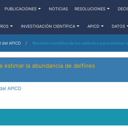
PUBLICACIONES
NOTICIAS
RESOLUCIONES
DECI
TROS
INVESTIGACIÓN CIENTÍFICA
APICD
DATOS
l del APICD
Revisión científica de los métodos para estimar 
a estimar la abundancia de delfines
 del APICD