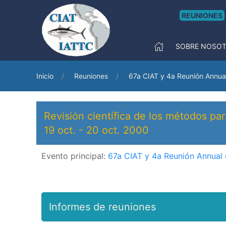
REUNIONES
SOBRE NOSO
Inicio
Reuniones
67a CIAT y 4a Reunión Annua
Revisión científica de los métodos par
19 oct.
-
20 oct. 2000
Evento principal:
67a CIAT y 4a Reunión Annual
Informes de reuniones