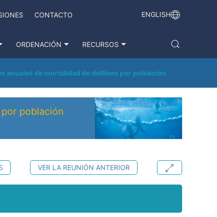
ENGLISH
SIONES
CONTACTO
ORDENACIÓN
RECURSOS
es anuales de mortalidad de delfines por población
 por población
S
VER LA REUNIÓN ANTERIOR