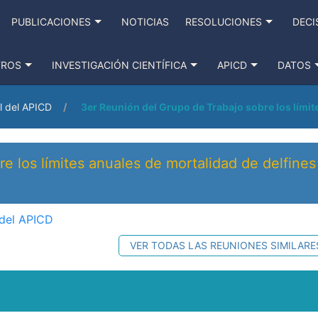
PUBLICACIONES
NOTICIAS
RESOLUCIONES
DECI
TROS
INVESTIGACIÓN CIENTÍFICA
APICD
DATOS
l del APICD
3er Reunión del Grupo de Trabajo sobre los límit
e los límites anuales de mortalidad de delfines
 del APICD
VER TODAS LAS REUNIONES SIMILARE