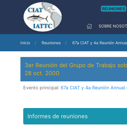
REUNIONES
SOBRE NOSO
Inicio
Reuniones
67a CIAT y 4a Reunión Annua
3er Reunión del Grupo de Trabajo sobr
28 oct. 2000
Evento principal:
67a CIAT y 4a Reunión Annual
Informes de reuniones