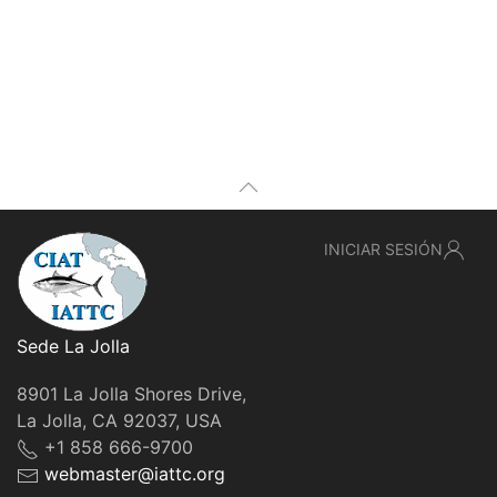
INICIAR SESIÓN
Sede La Jolla
8901 La Jolla Shores Drive,
La Jolla, CA 92037, USA
+1 858 666-9700
webmaster@iattc.org