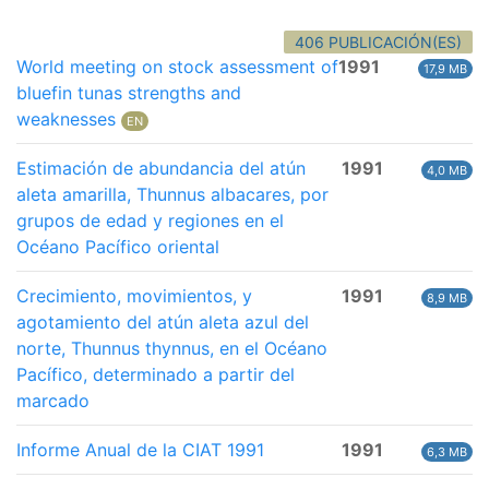
406 PUBLICACIÓN(ES)
World meeting on stock assessment of
1991
17,9 MB
bluefin tunas strengths and
weaknesses
EN
Estimación de abundancia del atún
1991
4,0 MB
aleta amarilla, Thunnus albacares, por
grupos de edad y regiones en el
Océano Pacífico oriental
Crecimiento, movimientos, y
1991
8,9 MB
agotamiento del atún aleta azul del
norte, Thunnus thynnus, en el Océano
Pacífico, determinado a partir del
marcado
Informe Anual de la CIAT 1991
1991
6,3 MB