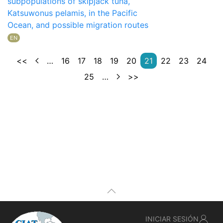
subpopulations of skipjack tuna,
Katsuwonus pelamis, in the Pacific
Ocean, and possible migration routes
EN
<<
…
16
17
18
19
20
21
22
23
24
25
…
>>
INICIAR SESIÓN