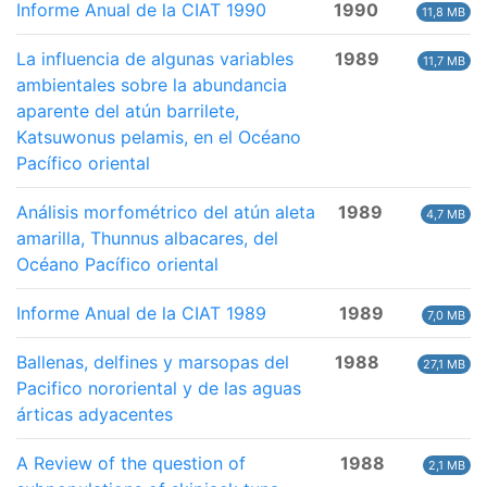
Informe Anual de la CIAT 1990
1990
11,8 MB
La influencia de algunas variables
1989
11,7 MB
ambientales sobre la abundancia
aparente del atún barrilete,
Katsuwonus pelamis, en el Océano
Pacífico oriental
Análisis morfométrico del atún aleta
1989
4,7 MB
amarilla, Thunnus albacares, del
Océano Pacífico oriental
Informe Anual de la CIAT 1989
1989
7,0 MB
Ballenas, delfines y marsopas del
1988
27,1 MB
Pacifico nororiental y de las aguas
árticas adyacentes
A Review of the question of
1988
2,1 MB