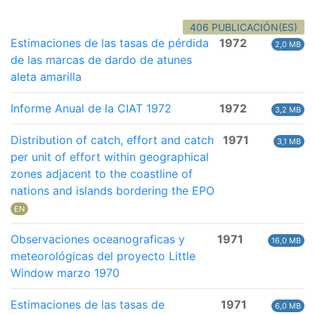
406 PUBLICACIÓN(ES)
Estimaciones de las tasas de pérdida
1972
2,0 MB
de las marcas de dardo de atunes
aleta amarilla
Informe Anual de la CIAT 1972
1972
3,2 MB
Distribution of catch, effort and catch
1971
3,1 MB
per unit of effort within geographical
zones adjacent to the coastline of
nations and islands bordering the EPO
EN
Observaciones oceanograficas y
1971
16,0 MB
meteorológicas del proyecto Little
Window marzo 1970
Estimaciones de las tasas de
1971
6,0 MB