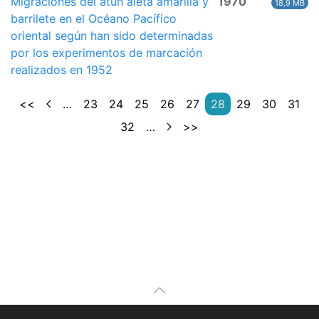
Migraciones del atún aleta amarilla y
1970
18,9 MB
barrilete en el Océano Pacífico
oriental según han sido determinadas
por los experimentos de marcación
realizados en 1952
<<
…
23
24
25
26
27
28
29
30
31
32
…
>>