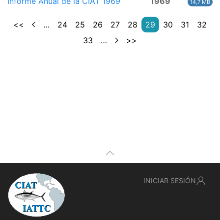
Informe Anual de la CIAT 1969
1969
14,7 MB
<<
…
24
25
26
27
28
29
30
31
32
33
…
>>
INICIAR SESIÓN