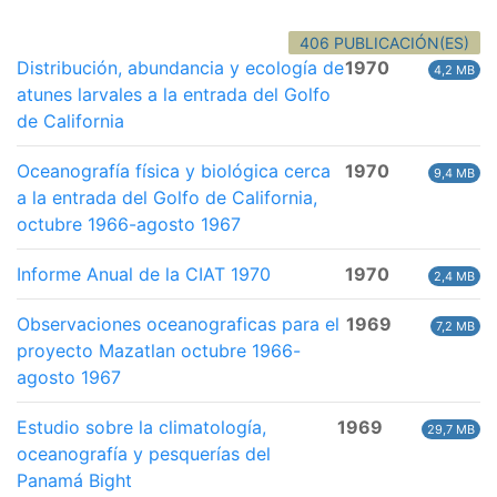
406 PUBLICACIÓN(ES)
Distribución, abundancia y ecología de
1970
4,2 MB
atunes larvales a la entrada del Golfo
de California
Oceanografía física y biológica cerca
1970
9,4 MB
a la entrada del Golfo de California,
octubre 1966-agosto 1967
Informe Anual de la CIAT 1970
1970
2,4 MB
Observaciones oceanograficas para el
1969
7,2 MB
proyecto Mazatlan octubre 1966-
agosto 1967
Estudio sobre la climatología,
1969
29,7 MB
oceanografía y pesquerías del
Panamá Bight