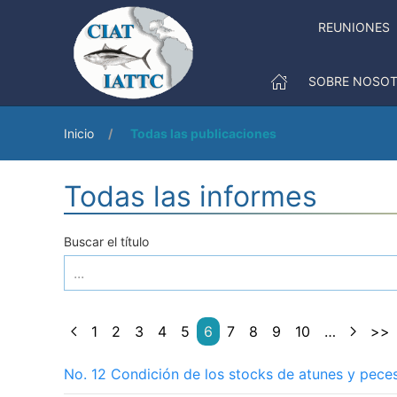
REUNIONES
SOBRE NOSO
Inicio
Todas las publicaciones
Todas las informes
Buscar el título
1
2
3
4
5
6
7
8
9
10
…
>>
No. 12 Condición de los stocks de atunes y pece