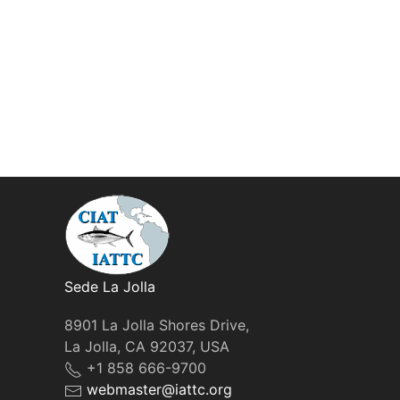
Sede La Jolla
8901 La Jolla Shores Drive,
La Jolla, CA 92037, USA
+1 858 666-9700
webmaster@iattc.org