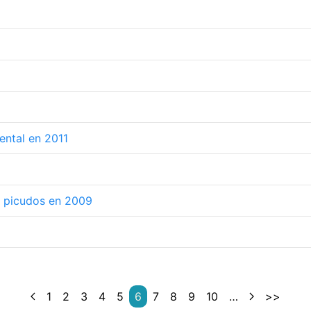
ental en 2011
s picudos en 2009
1
2
3
4
5
6
7
8
9
10
…
>>