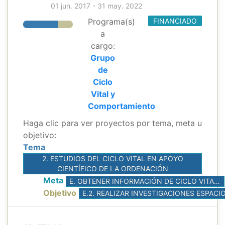
01 jun. 2017 - 31 may. 2022
Programa(s)
FINANCIADO
a
cargo:
Grupo
de
Ciclo
Vital y
Comportamiento
Haga clic para ver proyectos por tema, meta u
objetivo:
Tema
2. ESTUDIOS DEL CICLO VITAL EN APOYO
CIENTÍFICO DE LA ORDENACIÓN
Meta
E. OBTENER INFORMACIÓN DE CICLO VITAL Y ESTRUCTURA DE POBLACIONES PARA EVALUACIONES ESTRUCTURADAS ESPACIALMENTE DE LOS ATUNES TROPICALES
Objetivo