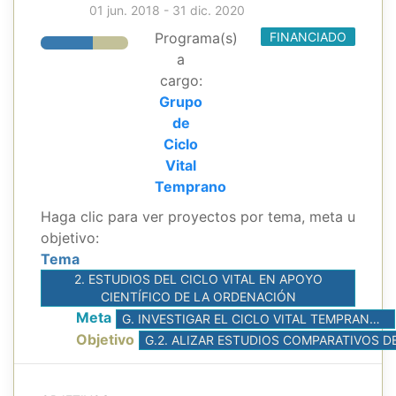
01 jun. 2018 - 31 dic. 2020
Programa(s)
FINANCIADO
a
cargo:
Grupo
de
Ciclo
Vital
Temprano
Haga clic para ver proyectos por tema, meta u
objetivo:
Tema
2. ESTUDIOS DEL CICLO VITAL EN APOYO
CIENTÍFICO DE LA ORDENACIÓN
Meta
G. INVESTIGAR EL CICLO VITAL TEMPRANO DE LOS ATUNES PARA MEJORAR LOS CONOCIMIENTOS DE PROCESOS DE RECLUTAMIENTO PARA MEJORAR LAS EVALUACIONES Y LA ORDENACIÓN
Objetivo