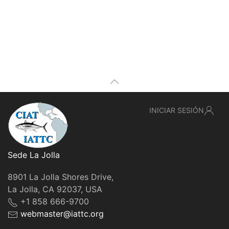
INICIAR SESIÓN
Sede La Jolla
8901 La Jolla Shores Drive,
La Jolla, CA 92037, USA
+1 858 666-9700
webmaster@iattc.org