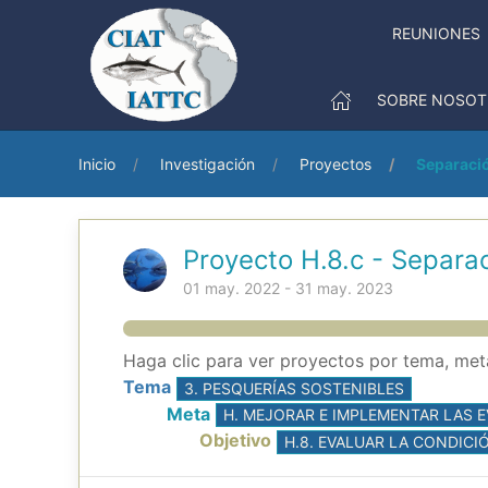
REUNIONES
SOBRE NOSOT
Inicio
Investigación
Proyectos
Separaci
Proyecto H.8.c - Separa
01 may. 2022 - 31 may. 2023
Haga clic para ver proyectos por tema, meta
Tema
3. PESQUERÍAS SOSTENIBLES
Meta
H. MEJORAR E IMPLEMENTAR LAS 
Objetivo
H.8. EVALUAR LA CONDICI