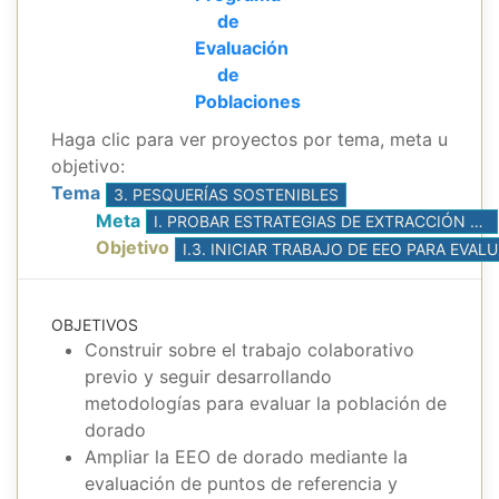
de
Evaluación
de
Poblaciones
Haga clic para ver proyectos por tema, meta u
objetivo:
Tema
3. PESQUERÍAS SOSTENIBLES
Meta
I. PROBAR ESTRATEGIAS DE EXTRACCIÓN USANDO EVALUACIONES DE ESTRATEGIAS DE ORDENACIÓN (EEO)
Objetivo
I.3. INICIAR
OBJETIVOS
Construir sobre el trabajo colaborativo
previo y seguir desarrollando
metodologías para evaluar la población de
dorado
Ampliar la EEO de dorado mediante la
evaluación de puntos de referencia y