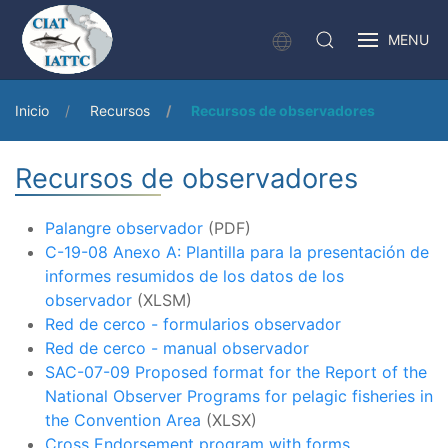
MENU
Inicio
Recursos
Recursos de observadores
Recursos de observadores
Palangre observador
(PDF)
C-19-08 Anexo A: Plantilla para la presentación de
informes resumidos de los datos de los
observador
(XLSM)
Red de cerco - formularios observador
Red de cerco - manual observador
SAC-07-09 Proposed format for the Report of the
National Observer Programs for pelagic fisheries in
the Convention Area
(XLSX)
Cross Endorsement program with forms