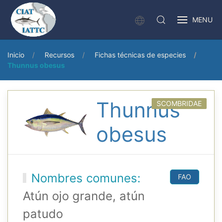
MENU
Inicio
Recursos
Fichas técnicas de especies
Thunnus obesus
Thunnus
SCOMBRIDAE
obesus
Nombres comunes:
FAO
Atún ojo grande, atún
patudo