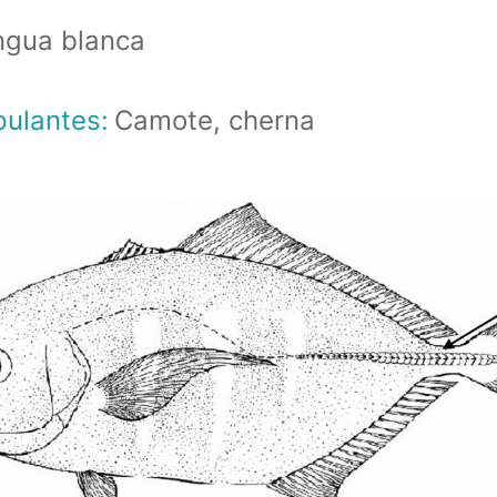
engua blanca
pulantes:
Camote, cherna