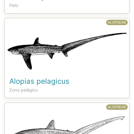
Peto
ALOPIIDAE
Alopias pelagicus
Zorro pelágico
ALOPIIDAE