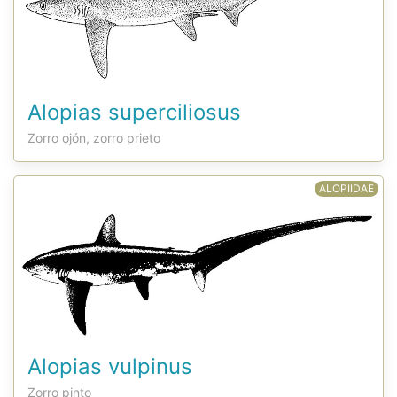
Alopias superciliosus
Zorro ojón, zorro prieto
ALOPIIDAE
Alopias vulpinus
Zorro pinto