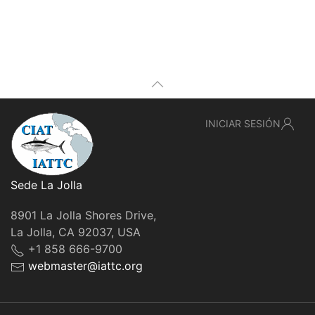
INICIAR SESIÓN
Sede La Jolla
8901 La Jolla Shores Drive,
La Jolla, CA 92037, USA
+1 858 666-9700
webmaster@iattc.org