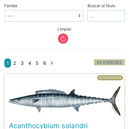
Familia
Buscar el título
Limpiar
53 ESPECIES
1
2
3
4
5
6
SCOMBRIDAE
Acanthocybium solandri