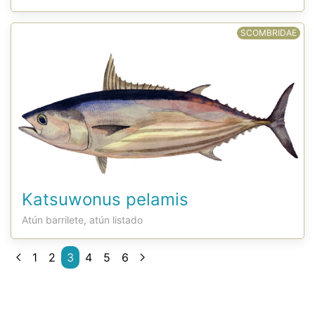
SCOMBRIDAE
Katsuwonus pelamis
Atún barrilete, atún listado
1
2
3
4
5
6