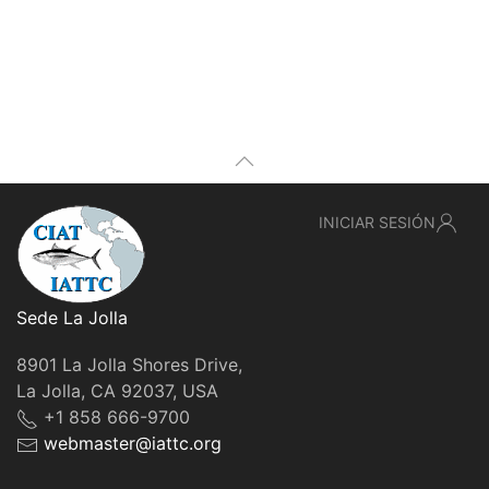
INICIAR SESIÓN
Sede La Jolla
8901 La Jolla Shores Drive,
La Jolla, CA 92037, USA
+1 858 666-9700
webmaster@iattc.org