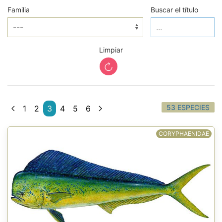
Familia
Buscar el título
Limpiar
53 ESPECIES
1
2
3
4
5
6
CORYPHAENIDAE