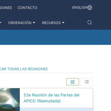
ENGLISH
SIONES
CONTACTO
ORDENACIÓN
RECURSOS
CAR TODAS LAS REUNIONES
53a Reunión de las Partes del
APICD (Reanudada)