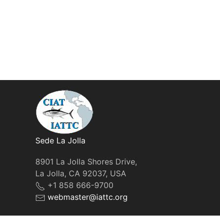
Sede La Jolla
8901 La Jolla Shores Drive,
La Jolla, CA 92037, USA
+1 858 666-9700
webmaster@iattc.org