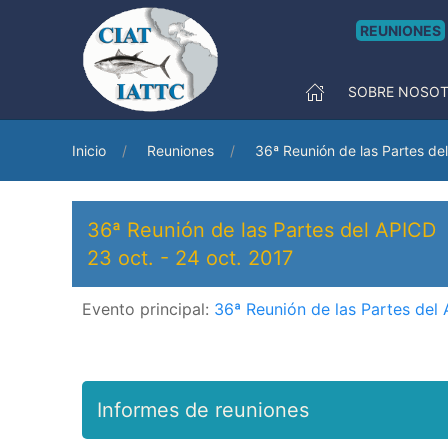
REUNIONES
SOBRE NOSO
Inicio
Reuniones
36ª Reunión de las Partes de
36ª Reunión de las Partes del APICD
23 oct.
-
24 oct. 2017
Evento principal:
36ª Reunión de las Partes del
Informes de reuniones