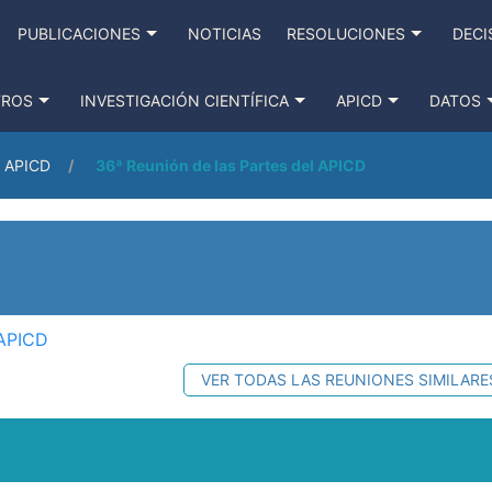
PUBLICACIONES
NOTICIAS
RESOLUCIONES
DECI
TROS
INVESTIGACIÓN CIENTÍFICA
APICD
DATOS
l APICD
36ª Reunión de las Partes del APICD
 APICD
VER TODAS LAS REUNIONES SIMILARE