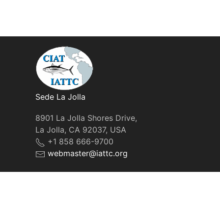
Sede La Jolla
8901 La Jolla Shores Drive,
La Jolla, CA 92037, USA
+1 858 666-9700
webmaster@iattc.org
© IATTC, 2022-2026